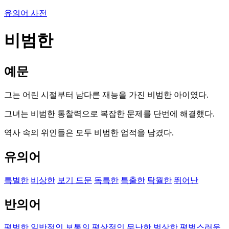
유의어 사전
비범한
예문
그는 어린 시절부터 남다른 재능을 가진 비범한 아이였다.
그녀는 비범한 통찰력으로 복잡한 문제를 단번에 해결했다.
역사 속의 위인들은 모두 비범한 업적을 남겼다.
유의어
특별한
비상한
보기 드문
독특한
특출한
탁월한
뛰어난
반의어
평범한
일반적인
보통의
평상적인
무난한
범상한
평범스러운