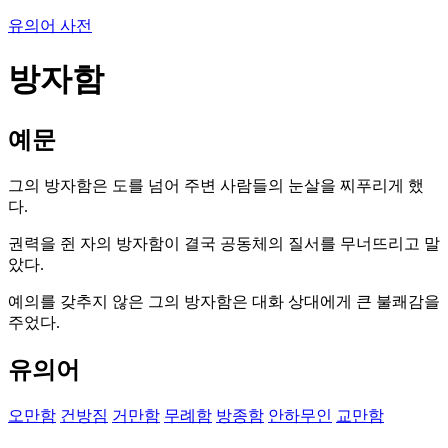
유의어 사전
방자함
예문
그의 방자함은 도를 넘어 주변 사람들의 눈살을 찌푸리게 했
다.
권력을 쥔 자의 방자함이 결국 공동체의 질서를 무너뜨리고 말
았다.
예의를 갖추지 않은 그의 방자함은 대화 상대에게 큰 불쾌감을
주었다.
유의어
오만함
건방짐
거만함
무례함
방종함
안하무인
교만함