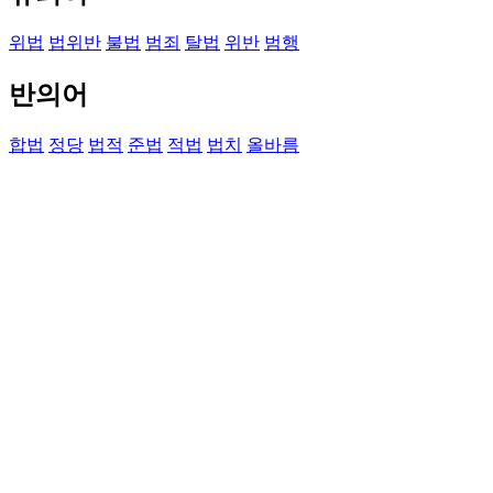
위법
법위반
불법
범죄
탈법
위반
범행
반의어
합법
정당
법적
준법
적법
법치
올바름