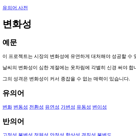
유의어 사전
변화성
예문
이 프로젝트는 시장의 변화성에 유연하게 대처해야 성공할 수 
날씨의 변화성이 심한 계절에는 옷차림에 각별히 신경 써야 합
그의 성격은 변화성이 커서 종잡을 수 없는 매력이 있습니다.
유의어
변화
변동성
전환성
유연성
가변성
유동성
변이성
반의어
고정성
불변성
정체성
안정성
항상성
경직성
불변도