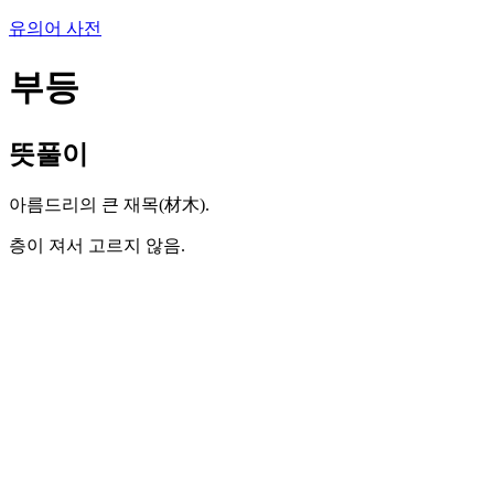
유의어 사전
부등
뜻풀이
아름드리의 큰 재목(材木).
층이 져서 고르지 않음.