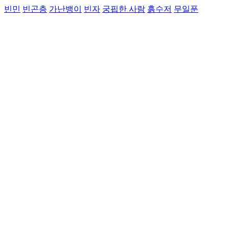
빈민
빈곤층
가난뱅이
빈자
궁핍한 사람
흙수저
무일푼