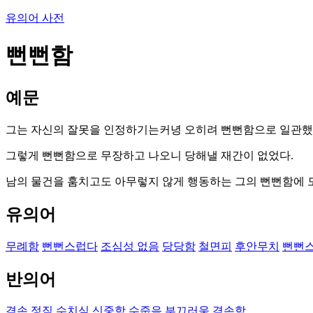
유의어 사전
뻔뻔함
예문
그는 자신의 잘못을 인정하기는커녕 오히려 뻔뻔함으로 일관했
그렇게 뻔뻔함으로 무장하고 나오니 당해낼 재간이 없었다.
남의 물건을 훔치고도 아무렇지 않게 행동하는 그의 뻔뻔함에 
유의어
무례함
뻔뻔스럽다
조심성 없음
당당함
철면피
후안무치
뻔뻔
반의어
겸손
정직
수치심
신중함
수줍음
부끄러움
겸손함