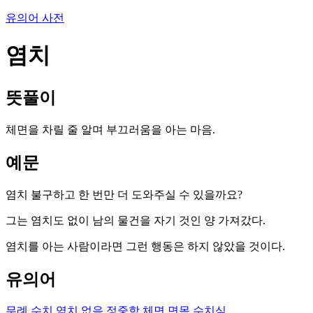
유의어 사전
염치
뜻풀이
체면을 차릴 줄 알며 부끄러움을 아는 마음.
예문
염치 불구하고 한 번만 더 도와주실 수 있을까요?
그는 염치도 없이 남의 물건을 자기 것인 양 가져갔다.
염치를 아는 사람이라면 그런 행동은 하지 않았을 것이다.
유의어
무례
수치
염치 없음
정중함
체면
면목
수치심