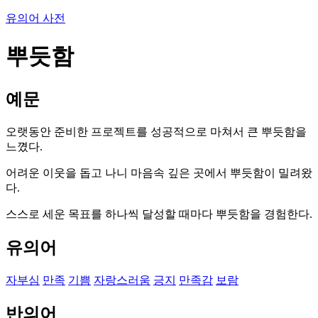
유의어 사전
뿌듯함
예문
오랫동안 준비한 프로젝트를 성공적으로 마쳐서 큰 뿌듯함을
느꼈다.
어려운 이웃을 돕고 나니 마음속 깊은 곳에서 뿌듯함이 밀려왔
다.
스스로 세운 목표를 하나씩 달성할 때마다 뿌듯함을 경험한다.
유의어
자부심
만족
기쁨
자랑스러움
긍지
만족감
보람
반의어