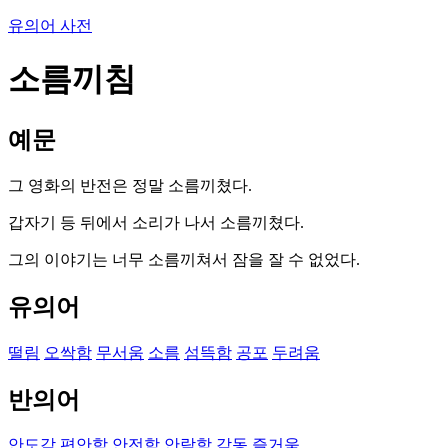
유의어 사전
소름끼침
예문
그 영화의 반전은 정말 소름끼쳤다.
갑자기 등 뒤에서 소리가 나서 소름끼쳤다.
그의 이야기는 너무 소름끼쳐서 잠을 잘 수 없었다.
유의어
떨림
오싹함
무서움
소름
섬뜩함
공포
두려움
반의어
안도감
편안함
안전함
안락함
감동
즐거움