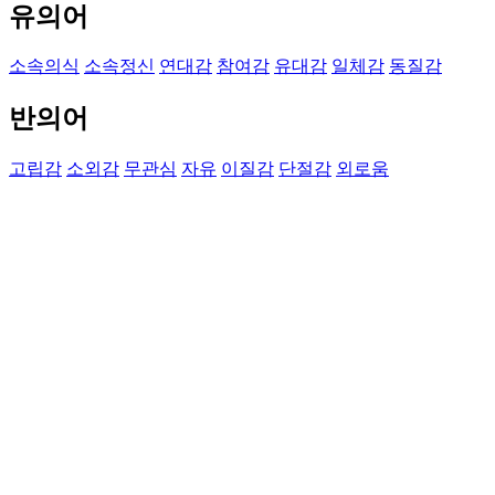
유의어
소속의식
소속정신
연대감
참여감
유대감
일체감
동질감
반의어
고립감
소외감
무관심
자유
이질감
단절감
외로움