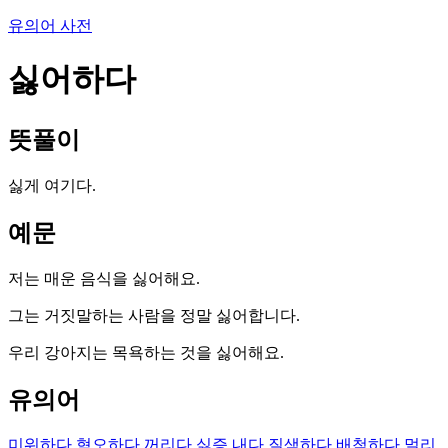
유의어 사전
싫어하다
뜻풀이
싫게 여기다.
예문
저는 매운 음식을 싫어해요.
그는 거짓말하는 사람을 정말 싫어합니다.
우리 강아지는 목욕하는 것을 싫어해요.
유의어
미워하다
혐오하다
꺼리다
싫증 내다
질색하다
배척하다
멀리