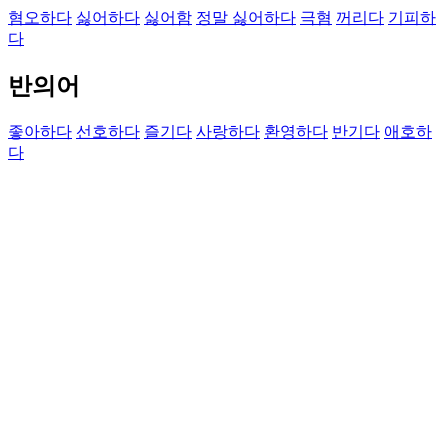
혐오하다
싫어하다
싫어함
정말 싫어하다
극혐
꺼리다
기피하
다
반의어
좋아하다
선호하다
즐기다
사랑하다
환영하다
반기다
애호하
다