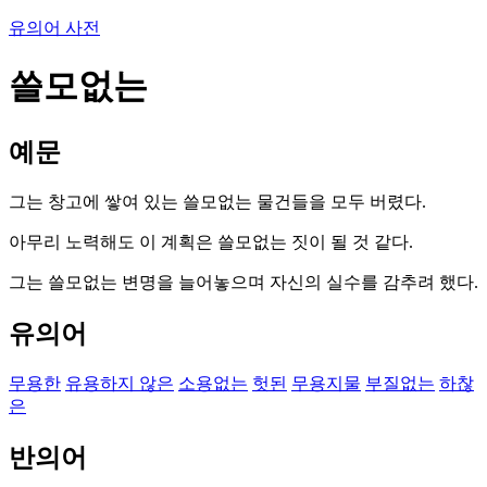
유의어 사전
쓸모없는
예문
그는 창고에 쌓여 있는 쓸모없는 물건들을 모두 버렸다.
아무리 노력해도 이 계획은 쓸모없는 짓이 될 것 같다.
그는 쓸모없는 변명을 늘어놓으며 자신의 실수를 감추려 했다.
유의어
무용한
유용하지 않은
소용없는
헛된
무용지물
부질없는
하찮
은
반의어