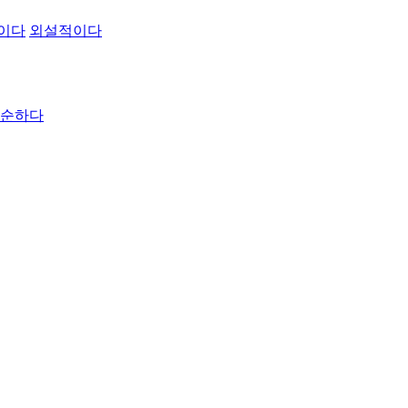
이다
외설적이다
순하다