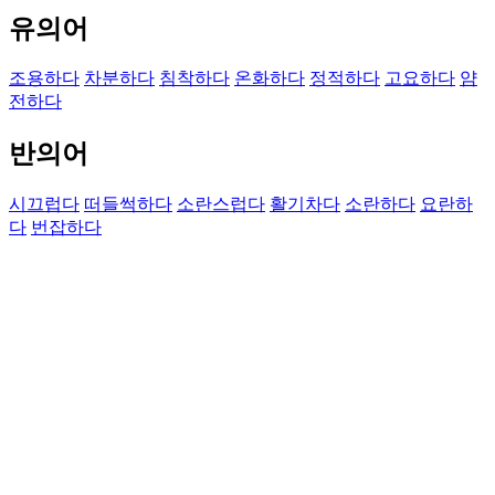
유의어
조용하다
차분하다
침착하다
온화하다
정적하다
고요하다
얌
전하다
반의어
시끄럽다
떠들썩하다
소란스럽다
활기차다
소란하다
요란하
다
번잡하다