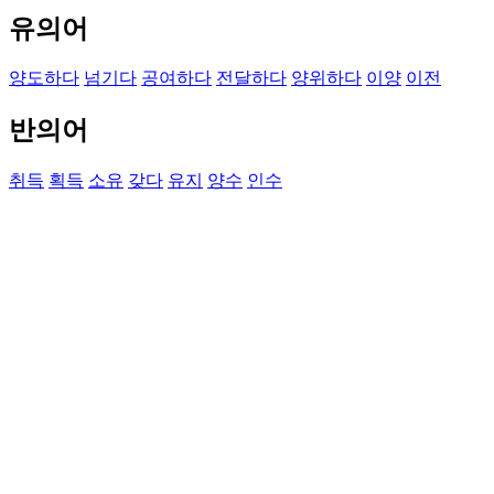
유의어
양도하다
넘기다
공여하다
전달하다
양위하다
이양
이전
반의어
취득
획득
소유
갖다
유지
양수
인수