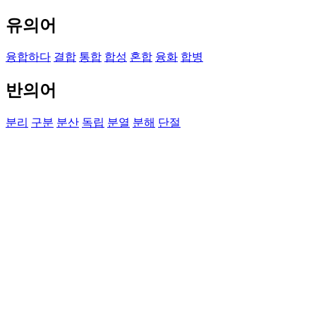
유의어
융합하다
결합
통합
합성
혼합
융화
합병
반의어
분리
구분
분산
독립
분열
분해
단절