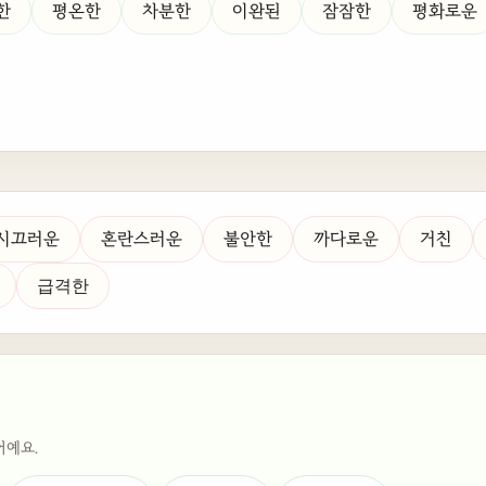
한
평온한
차분한
이완된
잠잠한
평화로운
시끄러운
혼란스러운
불안한
까다로운
거친
급격한
어예요.