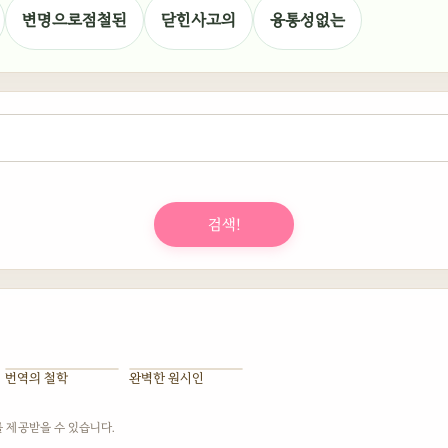
변명으로점철된
닫힌사고의
융통성없는
검색!
번역의 철학
완벽한 원시인
를 제공받을 수 있습니다.