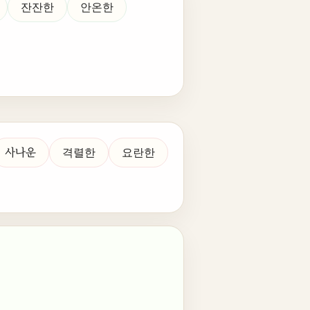
잔잔한
안온한
사나운
격렬한
요란한