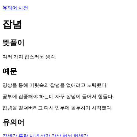
유의어 사전
잡념
뜻풀이
여러 가지 잡스러운 생각.
예문
명상을 통해 머릿속의 잡념을 없애려고 노력했다.
공부에 집중해야 하는데 자꾸 잡념이 들어서 힘들다.
잡념을 떨쳐버리고 다시 업무에 몰두하기 시작했다.
유의어
잡생각
혼란
사념
산만
망상
번뇌
헛생각