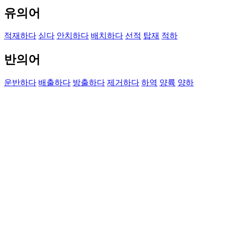
유의어
적재하다
싣다
안치하다
배치하다
선적
탑재
적하
반의어
운반하다
배출하다
방출하다
제거하다
하역
양륙
양하