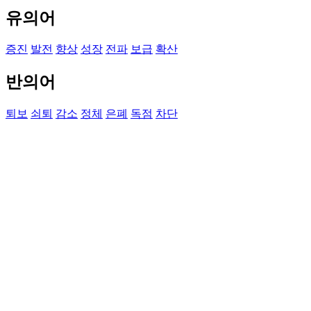
유의어
증진
발전
향상
성장
전파
보급
확산
반의어
퇴보
쇠퇴
감소
정체
은폐
독점
차단