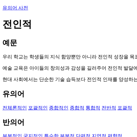
유의어 사전
전인적
예문
우리 학교는 학생들의 지식 함양뿐만 아니라 전인적 성장을 목
예술 교육은 아이들의 창의성과 감성을 길러주어 전인적 발달에
현대 사회에서는 단순한 기술 습득보다 전인적 인재를 양성하는
유의어
전체론적인
포괄적인
종합적인
종합적
통합적
전반적
포괄적
반의어
부분적인
국지적인
특수한
부분적
단편적
지엽적
편향적