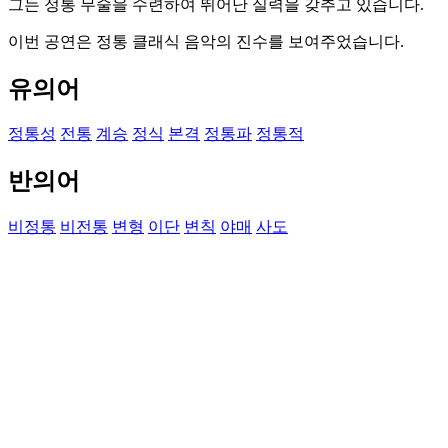
그는 정통 무술을 수련하여 뛰어난 실력을 갖추고 있습니다.
이번 공연은 정통 클래식 음악의 진수를 보여주었습니다.
유의어
정통성
전통
계승
정식
본격
정통파
정통적
반의어
비정통
비전통
변형
이단
변칙
야매
사도