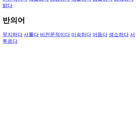
밝다
반의어
무지하다
서툴다
비전문적이다
미숙하다
어둡다
생소하다
서
투르다