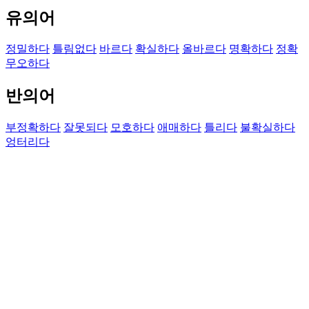
유의어
정밀하다
틀림없다
바르다
확실하다
올바르다
명확하다
정확
무오하다
반의어
부정확하다
잘못되다
모호하다
애매하다
틀리다
불확실하다
엉터리다