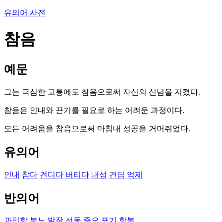
유의어 사전
참음
예문
그는 극심한 고통에도 참음으로써 자신의 신념을 지켰다.
참음은 인내와 끈기를 필요로 하는 어려운 과정이다.
모든 어려움을 참음으로써 마침내 성공을 거머쥐었다.
유의어
인내
참다
견디다
버티다
내성
견딤
억제
반의어
과민함
분노
발작
선동
증오
포기
항복