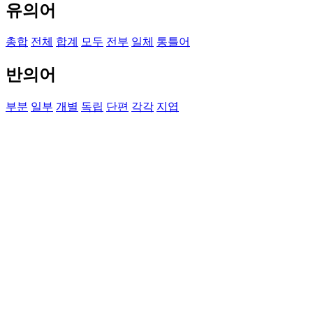
유의어
총합
전체
합계
모두
전부
일체
통틀어
반의어
부분
일부
개별
독립
단편
각각
지엽