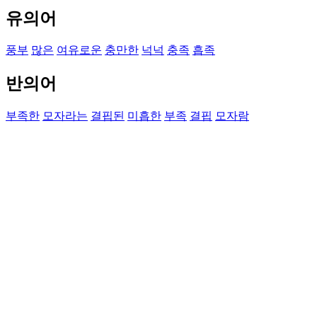
유의어
풍부
많은
여유로운
충만한
넉넉
충족
흡족
반의어
부족한
모자라는
결핍된
미흡한
부족
결핍
모자람