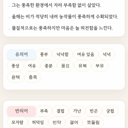
﹒그는 풍족한 환경에서 자라 부족함 없이 살았다.
﹒올해는 비가 적당히 내려 농작물이 풍족하게 수확되었다.
﹒물질적으로는 풍족하지만 마음은 늘 허전함을 느낀다.
유의어
풍부
넉넉함
여유 있음
넉넉
풍성
여유
충분
풍요
유복
부유
윤택
충족
반의어
부족
결핍
가난
빈곤
궁핍
모자람
허덕임
빈약
결여
쪼들림