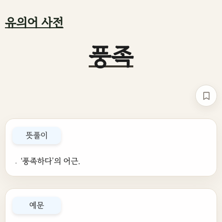
유의어 사전
풍족
책갈
뜻풀이
﹒‘풍족하다’의 어근.
예문