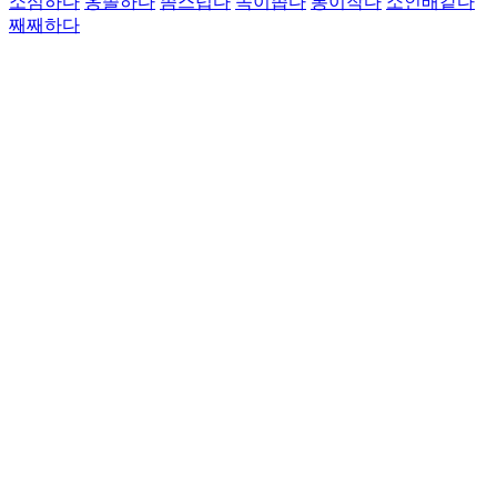
소심하다
옹졸하다
좀스럽다
속이좁다
통이작다
소인배같다
째째하다