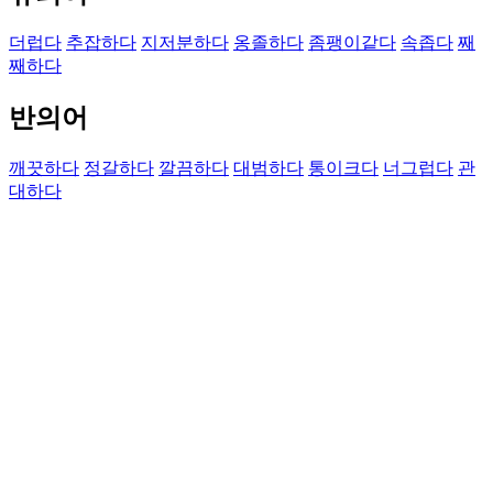
더럽다
추잡하다
지저분하다
옹졸하다
좀팽이같다
속좁다
째
째하다
반의어
깨끗하다
정갈하다
깔끔하다
대범하다
통이크다
너그럽다
관
대하다