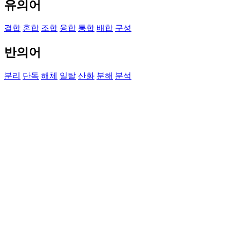
유의어
결합
혼합
조합
융합
통합
배합
구성
반의어
분리
단독
해체
일탈
산화
분해
분석