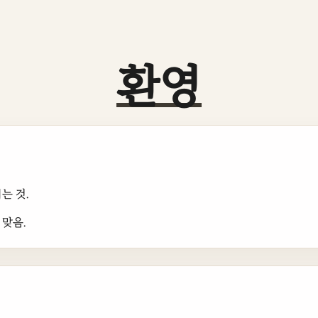
환영
는 것.
맞음.