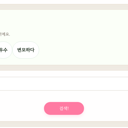
어예요.
우수
변모하다
검색!