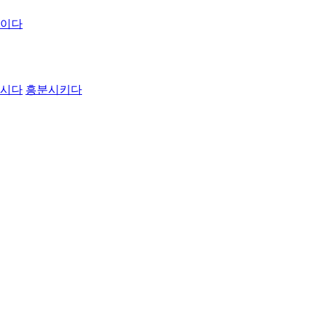
이다
시다
흥분시키다