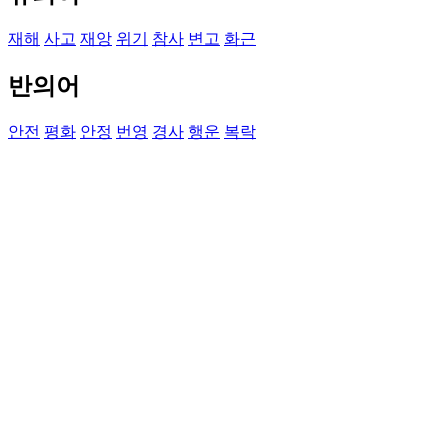
재해
사고
재앙
위기
참사
변고
화근
반의어
안전
평화
안정
번영
경사
행운
복락