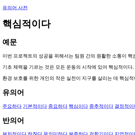
유의어 사전
핵심적이다
예문
이번 프로젝트의 성공을 위해서는 팀원 간의 원활한 소통이 핵
기초 체력을 기르는 것은 모든 운동의 시작에 있어 핵심적이다.
환경 보호를 위한 개인의 작은 실천이 지구를 살리는 데 핵심적
유의어
주요하다
기본적이다
중요하다
핵심이다
중추적이다
결정적이
반의어
부차적이다
하찮다
무의미하다
부족하다
겉핥기이다
지엽적이